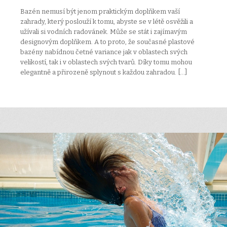
Bazén nemusí být jenom praktickým doplňkem vaší
zahrady, který poslouží k tomu, abyste se v létě osvěžili a
užívali si vodních radovánek. Může se stát i zajímavým
designovým doplňkem. A to proto, že současné plastové
bazény nabídnou četné variance jak v oblastech svých
velikostí, tak i v oblastech svých tvarů. Díky tomu mohou
elegantně a přirozeně splynout s každou zahradou. […]