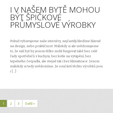
I V NAŠEM BYTĚ MOHOU
BÝT ŠPIČKOVÉ
PRŮMYSLOVÉ VÝROBKY
Pokud vybavujeme naše interiéry, nejčastěji hledíme hlavně
na design, nebo praktičnost. Málokdy si ale uvědomujeme
to, že náš byt by jenom těžko mohl fungovat také bez celé
řady spotřebičů v kuchyni, bez kotle na vytápění, bez
tepelného čerpadla, ale stejně tak i bez klimatizace. Jenom
málokdy si tedy uvědomíme, že součástí těchto výrobků jsou
i […]
1
2
3
Další »