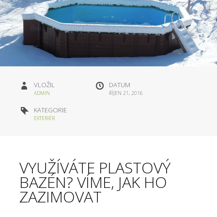
VLOŽIL
DATUM
ADMIN
ŘÍJEN 21, 2016
KATEGORIE
EXTERIÉR
VYUŽÍVÁTE PLASTOVÝ
BAZÉN? VÍME, JAK HO
ZAZIMOVAT