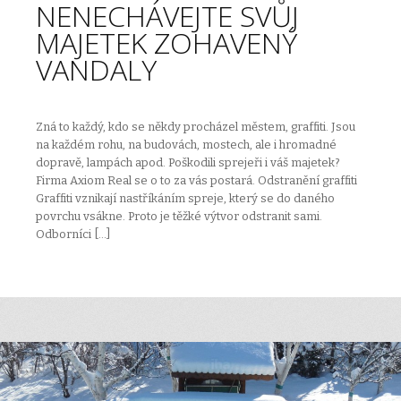
NENECHÁVEJTE SVŮJ
MAJETEK ZOHAVENÝ
VANDALY
Zná to každý, kdo se někdy procházel městem, graffiti. Jsou
na každém rohu, na budovách, mostech, ale i hromadné
dopravě, lampách apod. Poškodili sprejeři i váš majetek?
Firma Axiom Real se o to za vás postará. Odstranění graffiti
Graffiti vznikají nastříkáním spreje, který se do daného
povrchu vsákne. Proto je těžké výtvor odstranit sami.
Odborníci […]