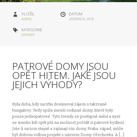
VLOŽIL
DATUM
ADMIN
LISTOPAD 8, 2018
KATEGORIE
EXTERIÉR
PATROVÉ DOMY JSOU
OPĚT HITEM. JAKÉ JSOU
JEJICH VÝHODY?
Byla doba, kdy na trhu dominoval zájem o takzvané
bungalovy. Tedy spíše menší rodinné domy, které byly
pouze jednopatrové. Tyto trendy se postupně mění a nyní
se mnoho lidí opět ptá na možnost pořídit si patrové bydlení.
Jste-li na tom stejně a zajímají vás domy Praha-západ, může
být dobrou volbou projekt s názvem Domy Ořechovka. A […]