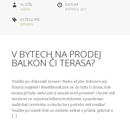
VLOŽIL
DATUM
ADMIN
KVĚTEN 6, 2021
KATEGORIE
EXTERIÉR
V BYTECH NA PRODEJ
BALKON ČI TERASA?
Toužíte po dokonalé terase? Nebo už jste dokonce její
šťastní majitelé? Nastěhovali jste se do bytu či domu, kde
terasa již byla, nebo jste ji museli nově postavit? Chcete mít
možnost se zejména během lockdownu a pandemie
nadýchat čerstvého vzduchu bez potřeby mít roušku?
Toužíte po místě, kde se můžete setkat s přáteli, grilovat a
[…]