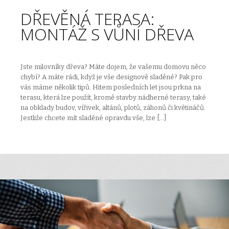
DŘEVĚNÁ TERASA:
MONTÁŽ S VŮNÍ DŘEVA
Jste milovníky dřeva? Máte dojem, že vašemu domovu něco
chybí? A máte rádi, když je vše designově sladěné? Pak pro
vás máme několik tipů. Hitem posledních let jsou prkna na
terasu, která lze použít, kromě stavby nádherné terasy, také
na obklady budov, vířivek, altánů, plotů, záhonů či květináčů.
Jestliže chcete mít sladěné opravdu vše, lze […]