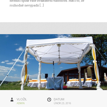
nemusí splnit vaše kvalitativní vlastnosti. Platí i to, že
rozhodně nevypadá […]
VLOŽIL
DATUM
ADMIN
ÚNOR 23, 2016