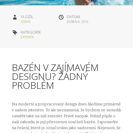
VLOŽIL
DATUM
ADMIN
DUBEN 6, 2016
KATEGORIE
EXTERIÉR
BAZÉN V ZAJÍMAVÉM
DESIGNU? ŽÁDNÝ
PROBLÉM
Na moderní a propracovaný design dnes hledíme primárně
v našem interiéru. To ale neznamená, že bychom se nemohli
zaměřit také na náš exteriér. Právě naopak. Pokud půjde o
naši zahradu, je její přirozenou součástí bazén. Zapomeňte
na řešení, které je označováno jako nadzemní. Nejenom, že