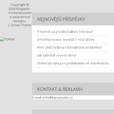
Copyright ©
2026
Magazín
-
O interiérovém
a exteriérové
NEJNOVĚJŠÍ PŘÍSPĚVKY
designu.
|
Zoren Theme
V bytech na prodej balkon či terasa?
Dřevěná terasa: montáž s vůní dřeva
Proč chtít bydlení od kvalitních architektů?
Jak zabránit rosení oken?
Pomocná ruka pro podnikatele ve stavebnictví
KONTAKT & REKLAMA
E-mail: info@karastudio.cz