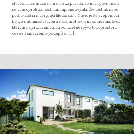
stavebnictví, určitě nám dáte za pravdu, že míra povinností
se vám oproti zaměstnání rapidně zvýšila. Živnostník nebo
podnikatel si musí práci hledat sám. Navíc ještě svépomocí
bojuje s administrativou a dalšími otravnými činnostmi, kvůli
kterým na práci samotnou bohužel nezbývá tolik prostoru,
což se samozřejmě podepíše i […]