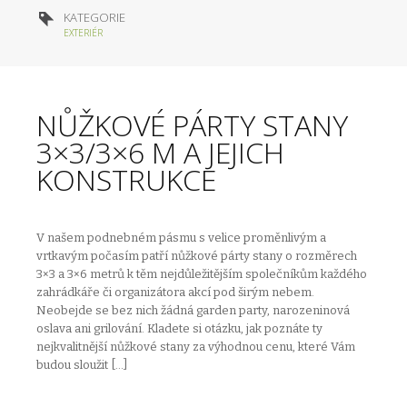
KATEGORIE
EXTERIÉR
NŮŽKOVÉ PÁRTY STANY
3×3/3×6 M A JEJICH
KONSTRUKCE
V našem podnebném pásmu s velice proměnlivým a
vrtkavým počasím patří nůžkové párty stany o rozměrech
3×3 a 3×6 metrů k těm nejdůležitějším společníkům každého
zahrádkáře či organizátora akcí pod širým nebem.
Neobejde se bez nich žádná garden party, narozeninová
oslava ani grilování. Kladete si otázku, jak poznáte ty
nejkvalitnější nůžkové stany za výhodnou cenu, které Vám
budou sloužit […]