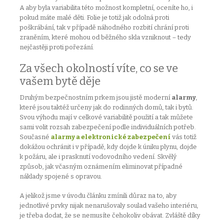
A aby byla variabilita této možnost kompletní, oceníte ho, i
pokud máte malé děti. Folie je totiž jak odolná proti
poškrábání, tak v případě náhodného rozbití chrání proti
zraněním, které mohou od běžného skla vzniknout – tedy
nejčastěji proti pořezání.
Za všech okolností víte, co se ve
vašem bytě děje
Druhým bezpečnostním prkem jsou jistě moderní
alarmy
,
které jsou taktéž určeny jak do rodinných domů, tak i bytů.
Svou výhodu mají v celkové variabilitě použití a tak můžete
sami volit rozsah zabezpečení podle individuálních potřeb.
Současné
alarmy a elektronické zabezpečení
vás totiž
dokážou ochránit i v případě, kdy dojde k úniku plynu, dojde
k požáru, ale i prasknutí vodovodního vedení. Skvělý
způsob, jak včasným oznámením eliminovat případné
náklady spojené s opravou.
A jelikož jsme v úvodu článku zmínili důraz na to, aby
jednotlivé prvky nijak nenarušovaly soulad vašeho interiéru,
je třeba dodat, že se nemusíte čehokoliv obávat. Zvláště díky