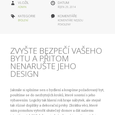
VLOŽIL
DATUM
ADMIN
ŘÍJEN 29, 2014
KATEGORIE
KOMENTÁŘE
BYDLENÍ
KOMENTÁŘE NEJSOU
POVOLENY
ZVYŠTE BEZPEČÍ VAŠEHO
BYTU A PŘITOM
NENARUŠTE JEHO
DESIGN
Jakmile si splníme sen o bydlení a koupíme požadovaný byt,
pouštíme se do nezbytných kroků, které souvisí s jeho
vybavením. Logicky tak hlavní roli hraje nábytek, ale stejně
tak různé doplňky a dekorační prvky. Zkrátka věci, které
nám pomohou vytvořit skutečný domov a dát našemu