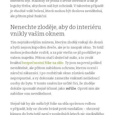
interiéru styl. Málokdy se jedná o levné investice a tak je
logicky třeba, abychom náš byt ochránili. V takovém případě
je vhodné volit řešení, která mohou být doslova neviditelná,
ale přitom plně funkční.
Nenechte zloděje, aby do interiéru
vnikly vaším oknem
Tím nejrizikovějším místem, kterým zloději vnikají do domů
a bytů nejsou kupodivu dveře, ale je to naopak okno. To totiž
mohou jednoduše rozbít, a za pár vteřin se již poohlížet po
vašem majetku. Přitom stačí skutečně málo, a to zvolit
kvalitní
bezpečnostní fólie na sklo
. Ty jsou na první pohled
neviditelné, ale přitom nabídnou ochranu, kterou ocení i
nároční zákazníci. I po rozbití tak okno zůstává nadále
nepropustné, a vy dokonale zamezíte vniknutí nežádoucí
osoby do bytu. V tomto směru lze určitě říci, že zloděje
dokáže zpomalit stejně účinně, jako
mříže
. Oproti nim ale
nabídne onu neviditelnost.
Stejně tak by ale měla být folie na skla správnou volbou
v případě, kdy se chcete bránit proti vandalům – vhozený
kámen do bytu totiž není v posledních letech nic ojedinělého.