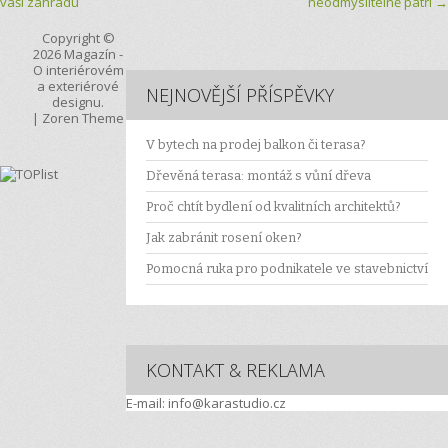
vaši zahradu
neodmyslitelně patří
→
Copyright ©
2026
Magazín
-
O interiérovém
a exteriérové
NEJNOVĚJŠÍ PŘÍSPĚVKY
designu.
|
Zoren Theme
V bytech na prodej balkon či terasa?
Dřevěná terasa: montáž s vůní dřeva
Proč chtít bydlení od kvalitních architektů?
Jak zabránit rosení oken?
Pomocná ruka pro podnikatele ve stavebnictví
KONTAKT & REKLAMA
E-mail: info@karastudio.cz