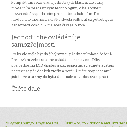
kompaktním rozměrům jednotlivých hlásičů, ale i díky
moderním bezdrátovým technologiím, dáte sbohem
nevzhledně vypadajícím produktům a kabelům. Do
moderního interiéru zkrátka skvělá volba, ať už potřebujete
zabezpečit cokoliv – majetek či vaše blízké.
Jednoduché ovládání je
samozřejmostí
Co by ale mělo být další výraznou předností tohoto řešení?
Především velmi snadné ovládání a nastavení. Díky
přehlednému LCD displeji a klávesnici tak zvládnete systém
nastavit za pár desítek vteřin a poté už máte stoprocentní
jistotu, že
alarmy do bytu
dokonale odvedou svou práci.
Čtěte dále:
Post navigation
←
Při výběru nábytku myslete i na
Úklid – to, co k dokonalému interiéru