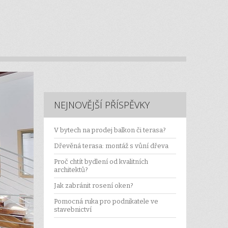
NEJNOVĚJŠÍ PŘÍSPĚVKY
V bytech na prodej balkon či terasa?
Dřevěná terasa: montáž s vůní dřeva
Proč chtít bydlení od kvalitních
architektů?
Jak zabránit rosení oken?
Pomocná ruka pro podnikatele ve
stavebnictví