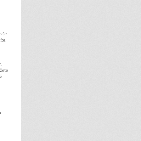
 vše
íte.
n,
ůžete
éž
m