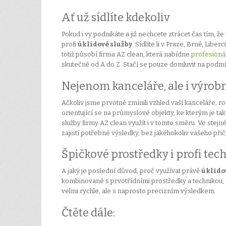
Ať už sídlíte kdekoliv
Pokud i vy podnikáte a již nechcete ztrácet čas tím,
profi
úklidové služby
. Sídlíte li v Praze, Brně, Lib
totiž působí firma AZ clean, která nabídne
profesionál
skutečně od A do Z. Stačí se pouze domluvit na podmínk
Nejenom kanceláře, ale i výrobn
Ačkoliv jsme prvotně zmínili vzhled vaší kanceláře, r
orientující se na průmyslové objekty, ke kterým je ta
služby firmy AZ clean využít i v tomto směru. Ve st
zajistí potřebné výsledky, bez jakéhokoliv vašeho přič
Špičkové prostředky i profi tec
A jaký je poslední důvod, proč využívat právě
úklido
kombinované s prvotřídními prostředky a technikou,
velmi rychle, ale s naprosto precizním výsledkem.
Čtěte dále: