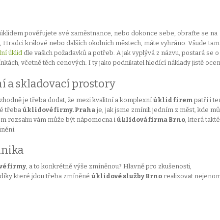
 že úklidem pověřujete své zaměstnance, nebo dokonce sebe, obraťte se na
erci, Hradci králové nebo dalších okolních městech, máte vyhráno. Všude tam
ní úklid
dle vašich požadavků a potřeb. A jak vyplývá z názvu, postará se o
ách, včetně těch cenových. I ty jako podnikatel hledící náklady jistě ocen
í a skladovací prostory
ozhodně je třeba dodat, že mezi kvalitní a komplexní
úklid firem
patří i te
ké třeba
úklidové firmy. Praha
je, jak jsme zmínili jedním z měst, kde m
ejném rozsahu vám může být nápomocna i
úklidová firma Brno
, která takt
inění.
hnika
vé firmy
, a to konkrétně výše zmíněnou? Hlavně pro zkušenosti,
 díky které jdou třeba zmíněné
úklidové služby Brno
realizovat nejeno