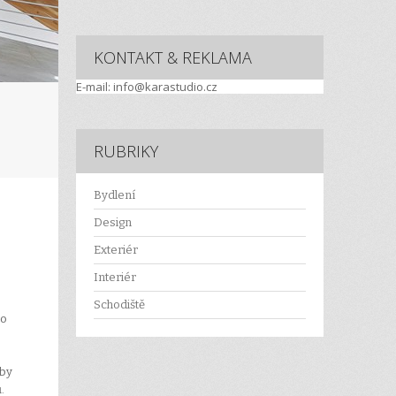
KONTAKT & REKLAMA
E-mail: info@karastudio.cz
RUBRIKY
Bydlení
Design
Exteriér
Interiér
Schodiště
lo
aby
.