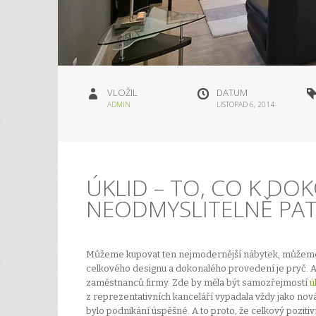
VLOŽIL
DATUM
ADMIN
LISTOPAD 6, 2014
ÚKLID – TO, CO K DO
NEODMYSLITELNĚ PAT
Můžeme kupovat ten nejmodernější nábytek, můžeme na
celkového designu a dokonalého provedení je pryč. A 
zaměstnanců firmy. Zde by měla být samozřejmostí
ú
z reprezentativních kanceláří vypadala vždy jako nová
bylo podnikání úspěšné. A to proto, že celkový pozit