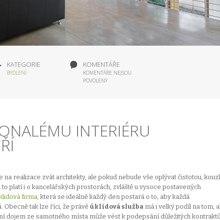
KATEGORIE
KOMENTÁŘE
BYDLENÍ
KOMENTÁŘE NEJSOU
POVOLENY
KONALÉMU INTERIÉRU
ŘÍ
 realizace zvát architekty, ale pokud nebude vše oplývat čistotou, kouz
to platí i o kancelářských prostorách, zvláště u vysoce postavených
klidová firma
, která se ideálně každý den postará o to, aby každá
. Obecně tak lze říci, že právě
úklidová služba
má i velký podíl na tom, 
ivní dojem ze samotného místa může vést k podepsání důležitých kontraktů