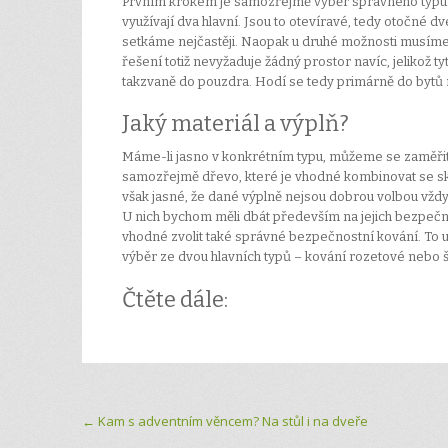
Prvním krokem je samozřejmě výběr správného typu. Dn
využívají dva hlavní. Jsou to otevíravé, tedy otočné 
setkáme nejčastěji. Naopak u druhé možnosti musíme
řešení totiž nevyžaduje žádný prostor navíc, jelikož 
takzvaně do pouzdra. Hodí se tedy primárně do bytů
Jaký materiál a výplň?
Máme-li jasno v konkrétním typu, můžeme se zaměřit
samozřejmě dřevo, které je vhodné kombinovat se sk
však jasné, že dané výplně nejsou dobrou volbou vždy
U nich bychom měli dbát především na jejich bezpečnos
vhodné zvolit také správné bezpečnostní kování. To u
výběr ze dvou hlavních typů – kování rozetové nebo š
Čtěte dále:
Post navigation
←
Kam s adventním věncem? Na stůl i na dveře