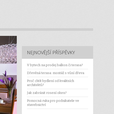
NEJNOVĚJŠÍ PŘÍSPĚVKY
V bytech na prodej balkon či terasa?
Dřevěná terasa: montáž s vůní dřeva
Proč chtít bydlení od kvalitních
architektů?
Jak zabránit rosení oken?
Pomocná ruka pro podnikatele ve
stavebnictví