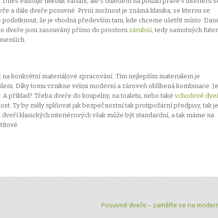
es existuje několik variant, ale s ohledem na použití právě v interiéru s
dveře a dále dveře posuvné. První možnost je známá klasika, se kterou se
 podotknout, že je vhodná především tam, kde chceme ušetřit místo. Dan
tyto dveře jsou zasouvány přímo do prostoru
zárubní
, tedy samotných futer
 menších.
 na konkrétní materiálové zpracování. Tím nejlepším materiálem je
lem. Díky tomu vznikne velmi moderní a zároveň oblíbená kombinace. J
. A příklad? Třeba dveře do koupelny, na toaletu, nebo také
vchodové dve
t. Ty by měly splňovat jak bezpečnostní tak protipožární předpisy, tak j
 dveří klasických interiérových však může být standardní, a tak máme na
títové.
Posuvné dveře – zaměřte se na modern