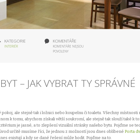
KATEGORIE
KOMENTÁŘE
INTERIÉR
KOMENTÁŘE NEJSOU
POVOLENY
YT – JAK VYBRAT TY SPRÁVNÉ
koj, ale stejně tak i ložnici nebo koupelnu či toaletu. Všechny místnosti 
enom k tomu, abychom získali větší soukromí, ale stejně tak slouží také k t
kritérium je jasné, a to zlepšení vizuální stránky našeho bytu. Pojďme se te
 úvod určitě musíme říci, že jednou z možností jsou dnes oblíbené
Porta d
dnes existují a kdy se dané řešení může hodit. Pojďme na to.