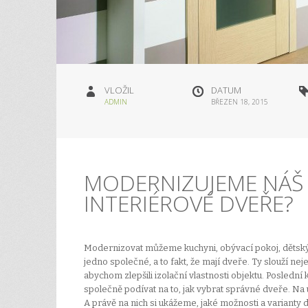
VLOŽIL
DATUM
ADMIN
BŘEZEN 18, 2015
MODERNIZUJEME NÁŠ B
INTERIÉROVÉ DVEŘE?
Modernizovat můžeme kuchyni, obývací pokoj, dětský po
jedno společné, a to fakt, že mají dveře. Ty slouží nej
abychom zlepšili izolační vlastnosti objektu. Poslední 
společně podívat na to, jak vybrat správné dveře. Na
A právě na nich si ukážeme, jaké možnosti a varianty 