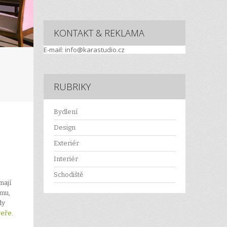
KONTAKT & REKLAMA
E-mail: info@karastudio.cz
RUBRIKY
Bydlení
Design
Exteriér
Interiér
Schodiště
mají
omu,
dy
veře
.