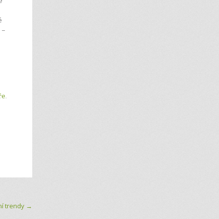
e
é
 –
e
ře
.
e
í trendy
→