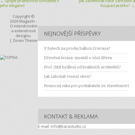
Post navigation
←
Spojte praktičnost schodiště s
Jak zazimovat naše zahradní a
jeho elegancí
koupací jezírko?
→
Copyright ©
2026
Magazín
-
O interiérovém
a exteriérové
NEJNOVĚJŠÍ PŘÍSPĚVKY
designu.
|
Zoren Theme
V bytech na prodej balkon či terasa?
Dřevěná terasa: montáž s vůní dřeva
Proč chtít bydlení od kvalitních architektů?
Jak zabránit rosení oken?
Pomocná ruka pro podnikatele ve stavebnictví
KONTAKT & REKLAMA
E-mail: info@karastudio.cz