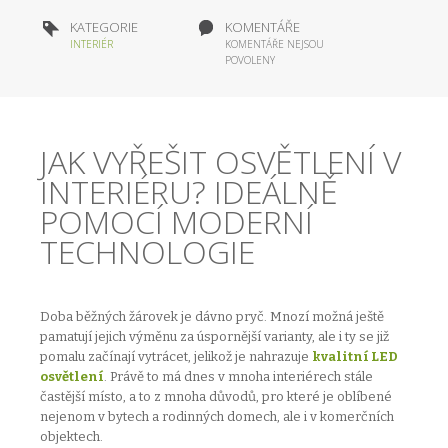
KATEGORIE
KOMENTÁŘE
INTERIÉR
KOMENTÁŘE NEJSOU
POVOLENY
JAK VYŘEŠIT OSVĚTLENÍ V
INTERIÉRU? IDEÁLNĚ
POMOCÍ MODERNÍ
TECHNOLOGIE
Doba běžných žárovek je dávno pryč. Mnozí možná ještě
pamatují jejich výměnu za úspornější varianty, ale i ty se již
pomalu začínají vytrácet, jelikož je nahrazuje
kvalitní LED
osvětlení
. Právě to má dnes v mnoha interiérech stále
častější místo, a to z mnoha důvodů, pro které je oblíbené
nejenom v bytech a rodinných domech, ale i v komerčních
objektech.