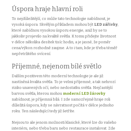
Úspora hraje hlavní roli
To nejdůležitější, co může tato technologie nabídnout, je
vysoká úspora. Skvělým příkladem mohou být
LED zářivky
,
které nabídnou vysokou úsporu energie, aniž by se to
jakkoliv projevilo na kvalitě světla. K tomu přidejte životnost
v délce několika desítek tisíc hodin, a je jasné, že poměr
cena/výkon rozhodně zaujme. A to i tam, kde je třeba téměř
nepřetržitého svícení.
Příjemné, nejenom bílé světlo
Dalším pozitivem této moderní technologie je ale již
nastíněná kvalita světla. To je velmi příjemné, a tak nehrozí
riziko unavených očí, nebo nedostatku světla. Nejčastější
barvou světla, kterou mohou
moderní LED žárovky
nabídnout, je příjemná bílá. I zde samozřejmě hraje roli
důležitá úspora, kdy se návratnost počítá v délce jednoho
roku. Ten následující tedy již šetříte.
Nejsou to ale jenom možnosti klasické, které lze do vašeho
interiéru, nebo třeba baru nebo restaurace instalovat. Zde