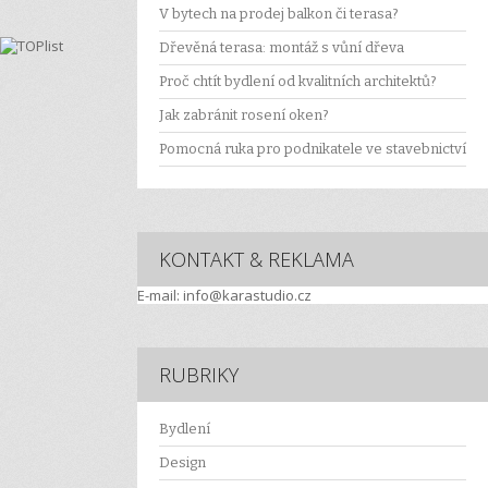
V bytech na prodej balkon či terasa?
Dřevěná terasa: montáž s vůní dřeva
Proč chtít bydlení od kvalitních architektů?
Jak zabránit rosení oken?
Pomocná ruka pro podnikatele ve stavebnictví
KONTAKT & REKLAMA
E-mail: info@karastudio.cz
RUBRIKY
Bydlení
Design