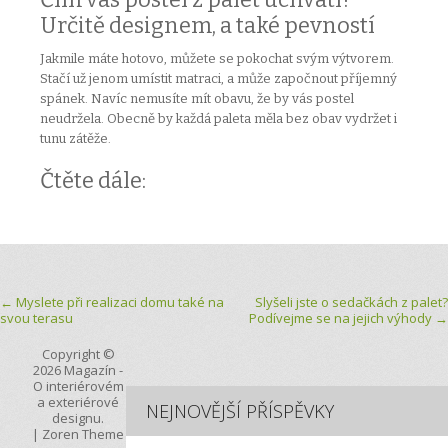
Určitě designem, a také pevností
Jakmile máte hotovo, můžete se pokochat svým výtvorem.
Stačí už jenom umístit matraci, a může započnout příjemný
spánek. Navíc nemusíte mít obavu, že by vás postel
neudržela. Obecně by každá paleta měla bez obav vydržet i
tunu zátěže.
Čtěte dále:
Post navigation
←
Myslete při realizaci domu také na
Slyšeli jste o sedačkách z palet?
svou terasu
Podívejme se na jejich výhody
→
Copyright ©
2026
Magazín
-
O interiérovém
a exteriérové
NEJNOVĚJŠÍ PŘÍSPĚVKY
designu.
|
Zoren Theme