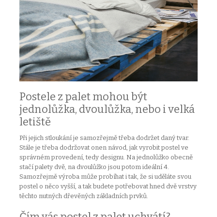
Postele z palet mohou být
jednolůžka, dvoulůžka, nebo i velká
letiště
Při jejich stloukání je samozřejmě třeba dodržet daný tvar.
Stále je třeba dodržovat onen návod, jak vyrobit postel ve
správném provedení, tedy designu. Na jednolůžko obecně
stačí palety dvě, na dvoulůžko jsou potom ideální 4.
Samozřejmě výroba může probíhat i tak, že si uděláte svou
postel o něco vyšší, a tak budete potřebovat hned dvě vrstvy
těchto nutných dřevěných základních prvků.
Čím vás postel z palet uchvátí?