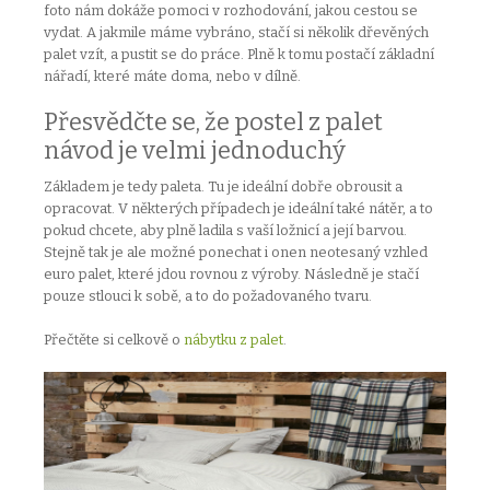
foto nám dokáže pomoci v rozhodování, jakou cestou se
vydat. A jakmile máme vybráno, stačí si několik dřevěných
palet vzít, a pustit se do práce. Plně k tomu postačí základní
nářadí, které máte doma, nebo v dílně.
Přesvědčte se, že postel z palet
návod je velmi jednoduchý
Základem je tedy paleta. Tu je ideální dobře obrousit a
opracovat. V některých případech je ideální také nátěr, a to
pokud chcete, aby plně ladila s vaší ložnicí a její barvou.
Stejně tak je ale možné ponechat i onen neotesaný vzhled
euro palet, které jdou rovnou z výroby. Následně je stačí
pouze stlouci k sobě, a to do požadovaného tvaru.
Přečtěte si celkově o
nábytku z palet
.