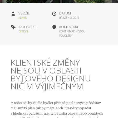
VLOŽIL
DATUM
ADMIN
BŘEZEN 3, 2019
KATEGORIE
KOMENTÁŘE
DESIGN
KOMENTÁŘE NEJSOU
POVOLENY
KLIENTSKÉ ZMĚNY
NEJSOU V OBLASTI
BYTOVÉHO DESIGNU
NIČÍM VÝJIMEČNÝM
Mnoho lidí by chtělo bydlet přesně podle svých představ.
Mají určitý plán, jak by měly jejich interiéry vypadat
z hlediska rozložení, ale i z hlediska barev, nebo použitých