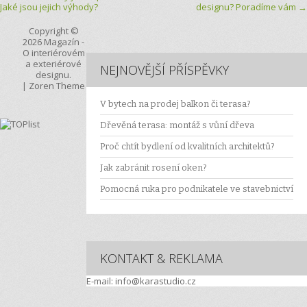
Post navigation
Jaké jsou jejich výhody?
designu? Poradíme vám
→
Copyright ©
2026
Magazín
-
O interiérovém
a exteriérové
NEJNOVĚJŠÍ PŘÍSPĚVKY
designu.
|
Zoren Theme
V bytech na prodej balkon či terasa?
Dřevěná terasa: montáž s vůní dřeva
Proč chtít bydlení od kvalitních architektů?
Jak zabránit rosení oken?
Pomocná ruka pro podnikatele ve stavebnictví
KONTAKT & REKLAMA
E-mail: info@karastudio.cz