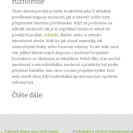
různorodé
Tento developerský projekt, konkrétně jeho 3. aktuálně
prodávaná etapa je možností, jak si interiér svého bytu
přizpůsobit vlastním představám. Když se podíváme na
několik možností, tak je to například možnost mluvit do
použitých podlah,
obkladů
, dlažeb, nebo si vybrat i
interiérové dveře. Volit lze jak různé materiály, tak
samozřejmě druhy, nebo barevné odstíny. To ale stále není
vše, jelikož klienti mají k dispozici i možnost bezplatné
konzultace se zkušenou architektkou. Právě díky ní je možné
navrhnout zcela individuální, moderní a praktický byt podle
představ každého, kdo chce v tomto projektu bydlet. Proč
tedy stavět dům, když individuální úpravy umožní i správně
vybraný byt.
Čtěte dále:
←
Patrové domy jsou opět hitem.
Podnikání v oblasti stavebnictví a