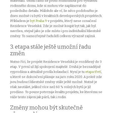
materiálů. Velmi často se proto rozhodnout pro výstavbu
rodinného domu, kde si mohou vše naplánovat do
posledního detailu. Málokdo ale ví, že něco podobného je
dnes možné i u bytů v kvalitních developerských projektech.
Příkladem je
byt Praha 9
v projektu, který nese označení
Rezidence Veselská. Zde je možné koupit byt tak, jak byl
navržen, stejně jako je zde místo i pro individuální klientské
změny. To samozřejmě řadu lidí celkem výrazně zajímá.
3. etapa stále ještě umožní řadu
změn
Nutno říci, že projekt Rezidence Veselská je rozdělený do 3
etap. V první už žijí spokojení majitelé. Druhá je beznadějně
vyprodána a aktuálně prošla kolaudací. Nyní je tu
etapa třetí
,
u které se dokončení plánuje na jaro roku 2020. A právě zde
jsou budoucí klientské změny stále ještě možné. Nutné je
však neotálet, jelikož více než 60 % volných bytů je již
prodáno. To pouze potvrzuje kvalitu projektu, ke kterému se
váže tento zájem jak párů, tak i rodin.
Změny mohou být skutečně