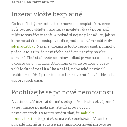
server Realitnitrznice.cz.
Inzerát vložte bezplatně
Co by mělo být prioritou, to je možnost bezplatné inzerce.
Svůj byt tedy ukliďte, nafoťte, vymyslete lákavý popis a již
můžete vytvářet inzerát. A pokud si nejste přesně jisti, jak ho
koncipovat či jak postupovat dále, budou se vám hodit rady
jak prodat byt
. Navíc si dokážete touto cestou ušetřit i mnoho
práce, a to s tím, že není třeba zadávat inzeráty na více
serverů. Plně stačí výše zmíněný, odkud je vše automaticky
exportováno i na další. A tak není divu, že podobné cesty
volí i leckterá
realitní kancelář
, nebo také nezávislí
realitní makléři. I pro ně je tato forma velmi lákavá z hlediska
úspory jejich času.
Poohlížejte se po nové nemovitosti
A zatímco váš inzerát denně sleduje několik stovek zájemců,
vy se můžete pomalu ale jistě dívat po nových
nemovitostech. I v tomto směru platí, že
nabídka
nemovitostí
jistě splní všechna vaše očekávání. V tomto
případě hlavně ta, související s nabídkou novějších bytů se