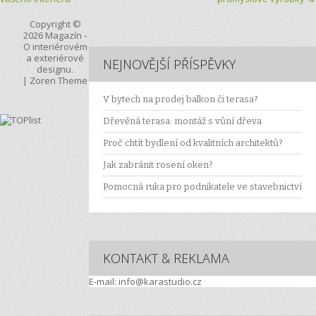
Copyright ©
2026
Magazín
-
O interiérovém
a exteriérové
NEJNOVĚJŠÍ PŘÍSPĚVKY
designu.
|
Zoren Theme
V bytech na prodej balkon či terasa?
Dřevěná terasa: montáž s vůní dřeva
Proč chtít bydlení od kvalitních architektů?
Jak zabránit rosení oken?
Pomocná ruka pro podnikatele ve stavebnictví
KONTAKT & REKLAMA
E-mail: info@karastudio.cz