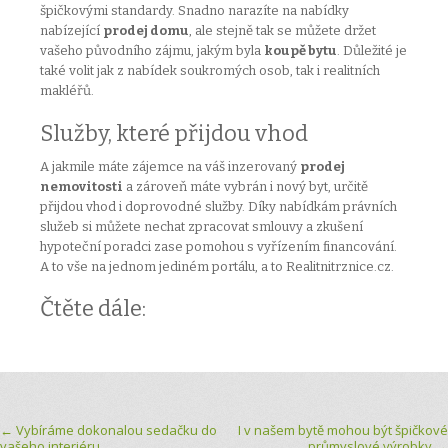
špičkovými standardy. Snadno narazíte na nabídky
nabízející
prodej domu
, ale stejně tak se můžete držet
vašeho původního zájmu, jakým byla
koupě bytu
. Důležité je
také volit jak z nabídek soukromých osob, tak i realitních
makléřů.
Služby, které přijdou vhod
A jakmile máte zájemce na váš inzerovaný
prodej
nemovitosti
a zároveň máte vybrán i nový byt, určitě
přijdou vhod i doprovodné služby. Díky nabídkám právních
služeb si můžete nechat zpracovat smlouvy a zkušení
hypoteční poradci zase pomohou s vyřízením financování.
A to vše na jednom jediném portálu, a to Realitnitrznice.cz.
Čtěte dále:
Post navigation
←
Vybíráme dokonalou sedačku do
I v našem bytě mohou být špičkové
vašeho interiéru
průmyslové výrobky
→