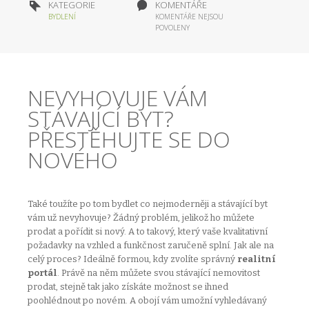
KATEGORIE
KOMENTÁŘE
BYDLENÍ
KOMENTÁŘE NEJSOU
POVOLENY
NEVYHOVUJE VÁM
STÁVAJÍCÍ BYT?
PŘESTĚHUJTE SE DO
NOVÉHO
Také toužíte po tom bydlet co nejmoderněji a stávající byt
vám už nevyhovuje? Žádný problém, jelikož ho můžete
prodat a pořídit si nový. A to takový, který vaše kvalitativní
požadavky na vzhled a funkčnost zaručeně splní. Jak ale na
celý proces? Ideálně formou, kdy zvolíte správný
realitní
portál
. Právě na něm můžete svou stávající nemovitost
prodat, stejně tak jako získáte možnost se ihned
poohlédnout po novém. A obojí vám umožní vyhledávaný